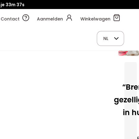
je
33m
35s
Contact
Aanmelden
Winkelwagen
NL
“Bre
gezell
in h
B