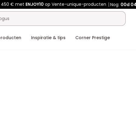
f 450 € met
ENJOY10
op Vente-unique-producten
Nog:
00d
04
producten
Inspiratie & tips
Corner Prestige