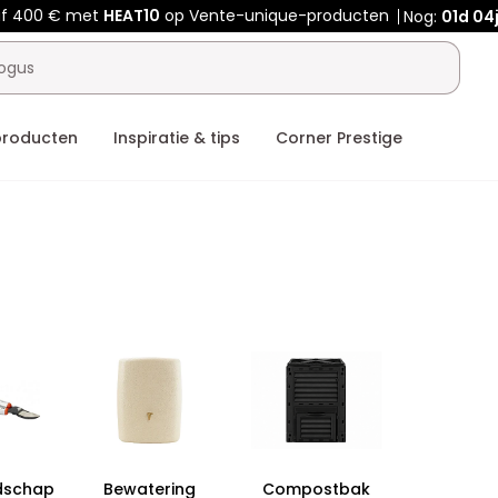
af 400 € met
HEAT10
op Vente-unique-producten
Nog:
01d
04
producten
Inspiratie & tips
Corner Prestige
dschap
Bewatering
Compostbak