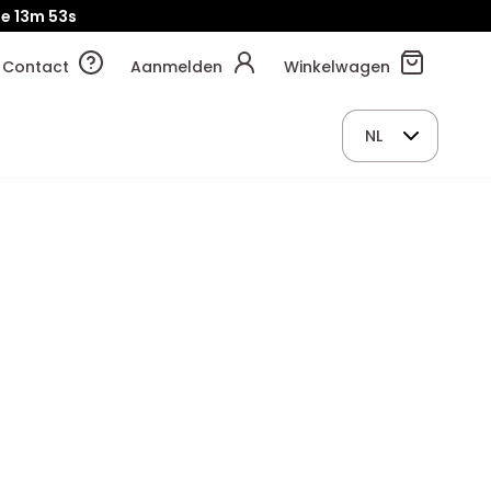
je
13m
52s
Contact
Aanmelden
Winkelwagen
NL