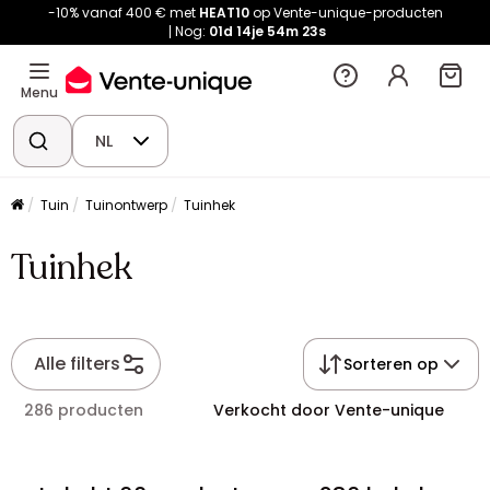
-10% vanaf 400 € met
HEAT10
op Vente-unique-producten
Nog:
01d
14je
54m
23s
Menu
NL
Tuin
Tuinontwerp
Tuinhek
Tuinhek
Alle filters
Sorteren op
286 producten
Verkocht door Vente-unique