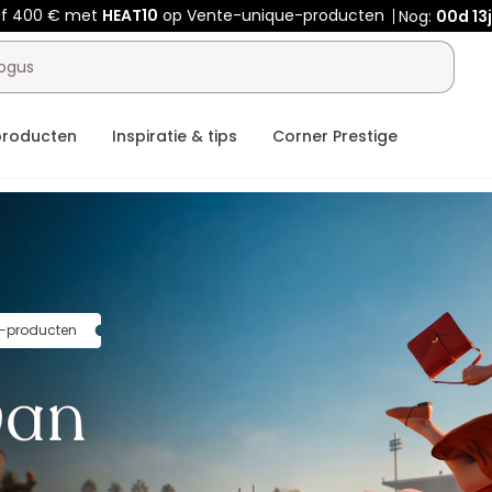
af 400 € met
HEAT10
op Vente-unique-producten
Nog:
00d
13
producten
Inspiratie & tips
Corner Prestige
-producten
van