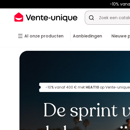
-10% van
Al onze producten
Aanbiedingen
Nieuwe 
-10% vanaf 400 € met
HEAT10
op Vente-unique
De sprint 