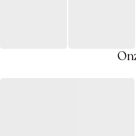
Meubels om "ja" tegen
Ze hebben het állemaal
Profiteer nu
Onz