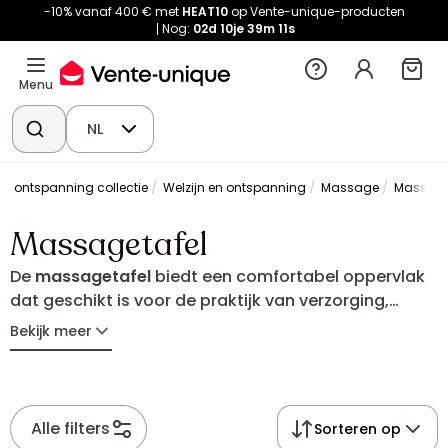
-10% vanaf 400 € met
HEAT10
op Vente-unique-producten
Nog:
02d
10je
39m
10s
Menu
NL
 en ontspanning collectie
Welzijn en ontspanning
Massage
Massage
Massagetafel
De
massagetafel
biedt een comfortabel oppervlak
dat geschikt is voor de praktijk van verzorging,
welzijn of fysiek herstel. Stabiel en praktisch voldoet
Bekijk meer
ze zowel aan de behoeften van professionals als
van particulieren. Inklapbaar, vast of in hoogte
verstelbaar: vind de massagetafel die past bij jouw
activiteit.
Alle filters
Sorteren op