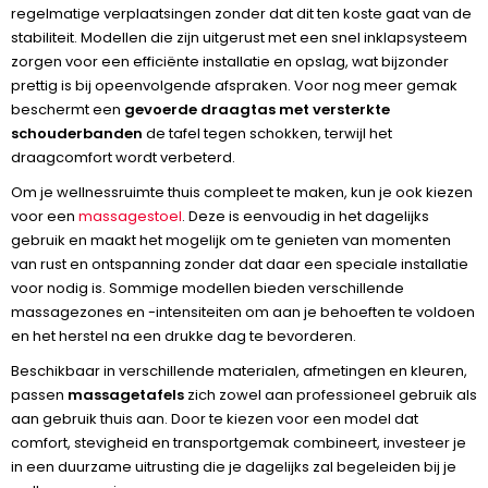
regelmatige verplaatsingen zonder dat dit ten koste gaat van de
stabiliteit. Modellen die zijn uitgerust met een snel inklapsysteem
zorgen voor een efficiënte installatie en opslag, wat bijzonder
prettig is bij opeenvolgende afspraken. Voor nog meer gemak
beschermt een
gevoerde draagtas met versterkte
schouderbanden
de tafel tegen schokken, terwijl het
draagcomfort wordt verbeterd.
Om je wellnessruimte thuis compleet te maken, kun je ook kiezen
voor een
massagestoel
. Deze is eenvoudig in het dagelijks
gebruik en maakt het mogelijk om te genieten van momenten
van rust en ontspanning zonder dat daar een speciale installatie
voor nodig is. Sommige modellen bieden verschillende
massagezones en -intensiteiten om aan je behoeften te voldoen
en het herstel na een drukke dag te bevorderen.
Beschikbaar in verschillende materialen, afmetingen en kleuren,
passen
massagetafels
zich zowel aan professioneel gebruik als
aan gebruik thuis aan. Door te kiezen voor een model dat
comfort, stevigheid en transportgemak combineert, investeer je
in een duurzame uitrusting die je dagelijks zal begeleiden bij je