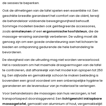
de sessies te beperken.
Ook de afmetingen van de tafel spelen een essentiële rol. Een
geschikte breedte garandeert het comfort van de cliënt, terwijl
de behandelaar voldoende bewegingsvrijheid behoudt.
Sommige modellen bieden ook geïntegreerde accessoires,
zoals
armsteunen
of een
ergonomische hoofdsteun
, die de
massage-ervaring aanzienlijk verbeteren. De vulling moet dik
genoeg zijn om een goede ondersteuning aan het lichaam te
bieden en ontspanning gedurende de hele behandeling te
bevorderen.
De stevigheid van de uitrusting mag niet worden verwaarloosd.
Het is raadzaam om het maximale draagvermogen van de tafel
te controleren, dat afhankelijk van het model kan oplopen tot 250
kg. Een slijtvaste en gemakkelijk schoon te maken bekleding is
bovendien een groot voordeel om een onberispelijke hygiëne te
garanderen en de levensduur van je materiaal te verlengen.
Voor behandelaars die massages aan huis verzorgen, is het
transportaspect doorslaggevend. Een
lichtgewicht inklapbare
massagetafel
, gemaakt van aluminium of hout, vergemakkelijkt