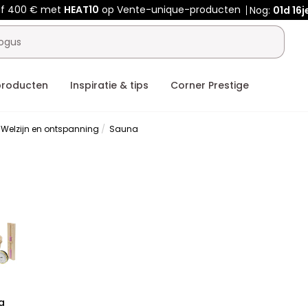
af 400 € met
HEAT10
op Vente-unique-producten
Nog:
01d
16j
producten
Inspiratie & tips
Corner Prestige
Welzijn en ontspanning
Sauna
a