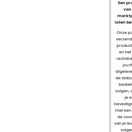
Een pr
van
marktp
laten be
Onze pa
verzend
product
en het
rechstre
jou t
afgelev
de statu
bestell
volgen, 
je 
bevestig
met een 
de voo
van je le
volge