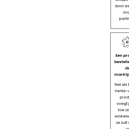
door e
on
partn
Een pr
bestell
d
marktp
Net als 
Vente-
prod
voegt 
toe a
winkel
Je zult
j