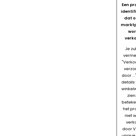
Een pr
identif
dat o
marktp
wor
verko
Je zu
verme
"Verko
verzo
door ...
details
winkel
zien.
beteke
het pr
niet 
verk
door V
unique