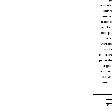
winkel
een r
zien w
staat d
produc
een pa
wor
verkoc
kunt
betalen
je beste
afger
zonder 
iets vo
veran