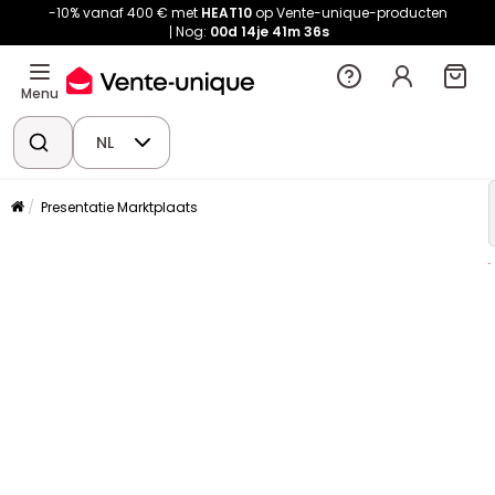
-10% vanaf 400 € met
HEAT10
op Vente-unique-producten
Nog:
00d
14je
41m
36s
Menu
NL
Presentatie Marktplaats