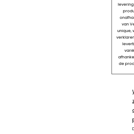
levering
produ
onafhan
van V
unique, 
verklare
levert
vari
afhankel
de prod
D