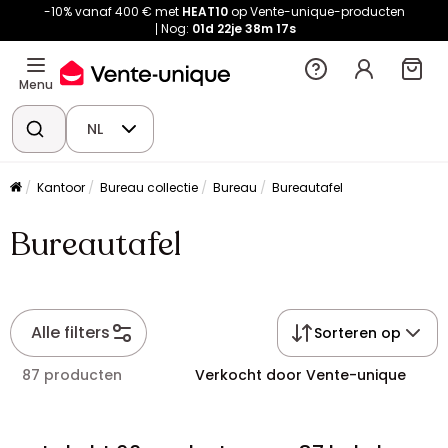
-10% vanaf 400 € met
HEAT10
op Vente-unique-producten
Nog:
01d
22je
38m
17s
Menu
NL
Kantoor
Bureau collectie
Bureau
Bureautafel
Bureautafel
Alle filters
Sorteren op
87 producten
Verkocht door Vente-unique