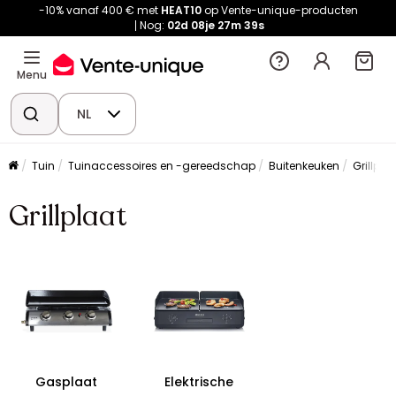
-10% vanaf 400 € met
HEAT10
op Vente-unique-producten
Nog:
02d
08je
27m
39s
Menu
NL
Tuin
Tuinaccessoires en -gereedschap
Buitenkeuken
Grillpla
Grillplaat
Gasplaat
Elektrische