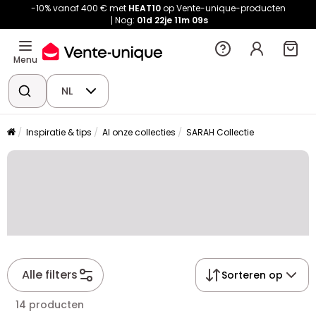
-10% vanaf 400 € met
HEAT10
op Vente-unique-producten
Nog:
01d
22je
11m
09s
Menu
NL
Inspiratie & tips
Al onze collecties
SARAH Collectie
Alle filters
Sorteren op
14 producten