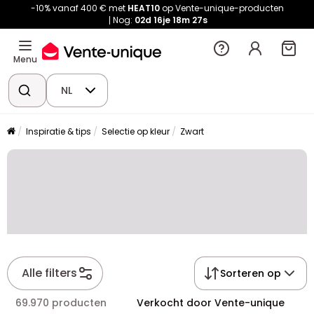
-10% vanaf 400 € met
HEAT10
op Vente-unique-producten
Nog:
02d
16je
18m
27s
Menu
NL
Inspiratie & tips
Selectie op kleur
Zwart
Alle filters
Sorteren op
69.970 producten
Verkocht door Vente-unique