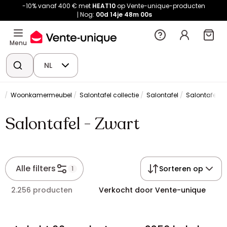
-10% vanaf 400 € met
HEAT10
op Vente-unique-producten
Nog:
00d
14je
47m
59s
Menu
NL
l
Woonkamermeubel
Salontafel collectie
Salontafel
Salontafel - 
Salontafel - Zwart
Alle filters
Sorteren op
1
2.256 producten
Verkocht door Vente-unique