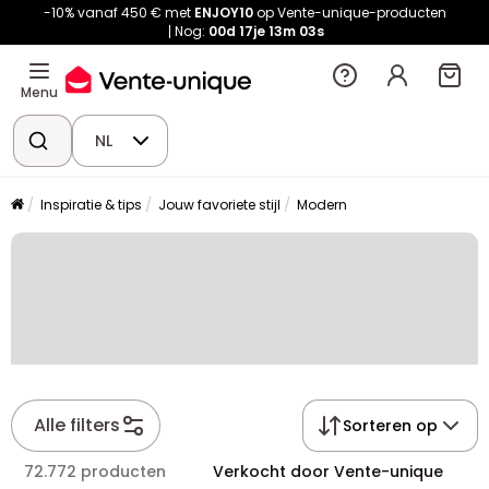
-10% vanaf 450 € met
ENJOY10
op Vente-unique-producten
Nog:
00d
17je
13m
03s
Menu
NL
Inspiratie & tips
Jouw favoriete stijl
Modern
Alle filters
Sorteren op
72.772 producten
Verkocht door Vente-unique