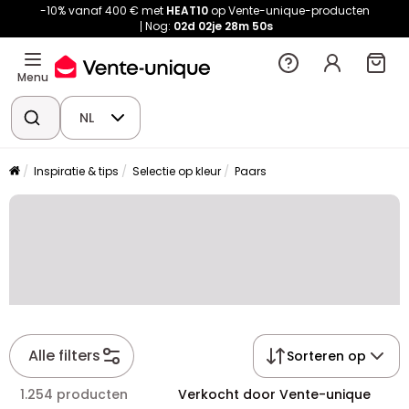
-10% vanaf 400 € met
HEAT10
op Vente-unique-producten
Nog:
02d
02je
28m
50s
Menu
NL
Inspiratie & tips
Selectie op kleur
Paars
Alle filters
Sorteren op
1.254 producten
Verkocht door Vente-unique