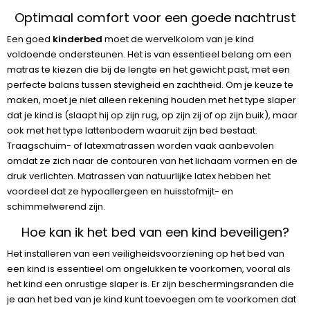
Optimaal comfort voor een goede nachtrust
Een goed
kinderbed
moet de wervelkolom van je kind
voldoende ondersteunen. Het is van essentieel belang om een
matras te kiezen die bij de lengte en het gewicht past, met een
perfecte balans tussen stevigheid en zachtheid. Om je keuze te
maken, moet je niet alleen rekening houden met het type slaper
dat je kind is (slaapt hij op zijn rug, op zijn zij of op zijn buik), maar
ook met het type lattenbodem waaruit zijn bed bestaat.
Traagschuim- of latexmatrassen worden vaak aanbevolen
omdat ze zich naar de contouren van het lichaam vormen en de
druk verlichten. Matrassen van natuurlijke latex hebben het
voordeel dat ze hypoallergeen en huisstofmijt- en
schimmelwerend zijn.
Hoe kan ik het bed van een kind beveiligen?
Het installeren van een veiligheidsvoorziening op het bed van
een kind is essentieel om ongelukken te voorkomen, vooral als
het kind een onrustige slaper is. Er zijn beschermingsranden die
je aan het bed van je kind kunt toevoegen om te voorkomen dat