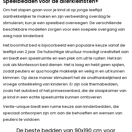
Speelbedden voor de allerkleinsten+
Om het slapen gaan voor je kind al op jonge leeftijd
aantrekkelijker te maken en zijn verbeelding overdag te
stimuleren, kun je een speelbed overwegen. De verschillende
beschikbare modellen zorgen voor een soepele overgang van
wieg naar kinderbed.
Het boomhut bed is bijvoorbeeld een populaire keuze vanaf de
leeftijd van 2 jaar. De hutachtige structuur moedigt creativiteit aan
en biedt een speelruimte en een plek om uit te rusten. Het kan
ook als Montessori bed dienen. Het is laag en hebt geen spijlen,
zodat peuters er qua hoogte makkelijk en veilig in en uit kunnen
klimmen. Op deze manier stimuleert het de onafhankelijkheid en
vroege ontwikkeling van kinderen. Er zijn ook themabedden,
zoals het autobed of het prinsessenbed, die de slaapkamer van
je kind in een echte speelruimte kunnen omtoveren.
Vente-unique biedt een ruime keuze aan kinderbedden, die
speciaal ontworpen zijn om aan de behoeften en wensen van
peuters te voldoen.
De beste bedden van 90x190 cm voor