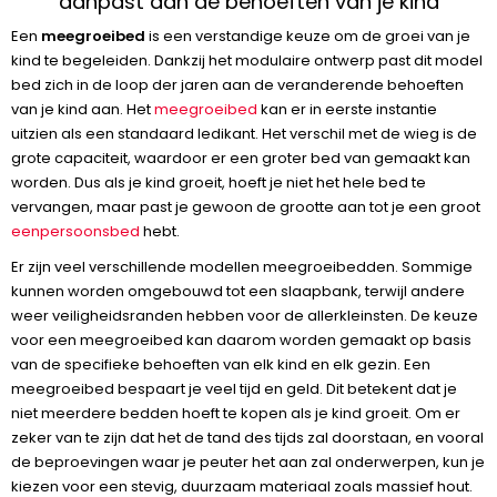
aanpast aan de behoeften van je kind
Een
meegroeibed
is een verstandige keuze om de groei van je
kind te begeleiden. Dankzij het modulaire ontwerp past dit model
bed zich in de loop der jaren aan de veranderende behoeften
van je kind aan. Het
meegroeibed
kan er in eerste instantie
uitzien als een standaard ledikant. Het verschil met de wieg is de
grote capaciteit, waardoor er een groter bed van gemaakt kan
worden. Dus als je kind groeit, hoeft je niet het hele bed te
vervangen, maar past je gewoon de grootte aan tot je een groot
eenpersoonsbed
hebt.
Er zijn veel verschillende modellen meegroeibedden. Sommige
kunnen worden omgebouwd tot een slaapbank, terwijl andere
weer veiligheidsranden hebben voor de allerkleinsten. De keuze
voor een meegroeibed kan daarom worden gemaakt op basis
van de specifieke behoeften van elk kind en elk gezin. Een
meegroeibed bespaart je veel tijd en geld. Dit betekent dat je
niet meerdere bedden hoeft te kopen als je kind groeit. Om er
zeker van te zijn dat het de tand des tijds zal doorstaan, en vooral
de beproevingen waar je peuter het aan zal onderwerpen, kun je
kiezen voor een stevig, duurzaam materiaal zoals massief hout.