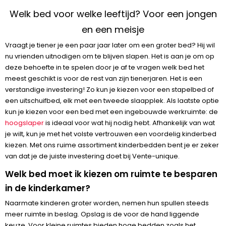
Welk bed voor welke leeftijd? Voor een jongen
en een meisje
Vraagt je tiener je een paar jaar later om een groter bed? Hij wil
nu vrienden uitnodigen om te blijven slapen. Het is aan je om op
deze behoefte in te spelen door je af te vragen welk bed het
meest geschikt is voor de rest van zijn tienerjaren. Het is een
verstandige investering! Zo kun je kiezen voor een stapelbed of
een uitschuifbed, elk met een tweede slaapplek. Als laatste optie
kun je kiezen voor een bed met een ingebouwde werkruimte: de
hoogslaper
is ideaal voor wat hij nodig hebt. Afhankelijk van wat
je wilt, kun je met het volste vertrouwen een voordelig kinderbed
kiezen. Met ons ruime assortiment kinderbedden bent je er zeker
van dat je de juiste investering doet bij Vente-unique.
Welk bed moet ik kiezen om ruimte te besparen
in de kinderkamer?
Naarmate kinderen groter worden, nemen hun spullen steeds
meer ruimte in beslag. Opslag is de voor de hand liggende
keuze. Voor kleine ruimtes bieden hoge bedden zoals het