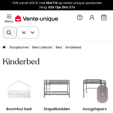
-10% vanaf 400 € met
HEAT10
op Vente-unique-producten
Nog:
02d
12je
25m
37s
Menu
NL
Slaapkamer
Bed collectie
Bed
Kinderbed
Kinderbed
Boomhut bed
Stapelbedden
Hoogslapers