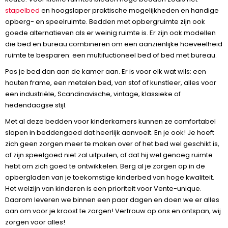
stapelbed
en hoogslaper praktische mogelijkheden en handige
opberg- en speelruimte. Bedden met opbergruimte zijn ook
goede alternatieven als er weinig ruimte is. Er zijn ook modellen
die bed en bureau combineren om een aanzienlijke hoeveelheid
ruimte te besparen: een multifuctioneel bed of bed met bureau.
Pas je bed dan aan de kamer aan. Er is voor elk wat wils: een
houten frame, een metalen bed, van stof of kunstleer, alles voor
een industriële, Scandinavische, vintage, klassieke of
hedendaagse stijl.
Met al deze bedden voor kinderkamers kunnen ze comfortabel
slapen in beddengoed dat heerlijk aanvoelt. En je ook! Je hoeft
zich geen zorgen meer te maken over of het bed wel geschikt is,
of zijn speelgoed niet zal uitpuilen, of dat hij wel genoeg ruimte
hebt om zich goed te ontwikkelen. Berg al je zorgen op in de
opbergladen van je toekomstige kinderbed van hoge kwaliteit.
Het welzijn van kinderen is een prioriteit voor Vente-unique.
Daarom leveren we binnen een paar dagen en doen we er alles
aan om voor je kroost te zorgen! Vertrouw op ons en ontspan, wij
zorgen voor alles!