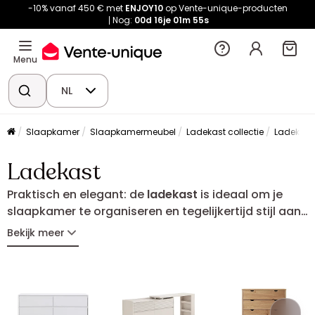
-10% vanaf 450 € met
ENJOY10
op Vente-unique-producten
Nog:
00d
16je
01m
55s
Menu
NL
Slaapkamer
Slaapkamermeubel
Ladekast collectie
Ladekast
Ladekast
Praktisch en elegant: de
ladekast
is ideaal om je
slaapkamer te organiseren en tegelijkertijd stijl aan
je interieur toe te voegen. Met haar ruime laden
Bekijk meer
biedt ze plaats aan kleding, beddengoed of
dagelijkse accessoires. Warm hout, eigentijds
design of industriële inspiratie: vind de commode
die perfect bij je decoratie past en het opruimen
vergemakkelijkt.