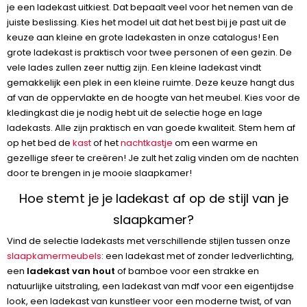
je een ladekast uitkiest. Dat bepaalt veel voor het nemen van de
juiste beslissing. Kies het model uit dat het best bij je past uit de
keuze aan kleine en grote ladekasten in onze catalogus! Een
grote ladekast is praktisch voor twee personen of een gezin. De
vele lades zullen zeer nuttig zijn. Een kleine ladekast vindt
gemakkelijk een plek in een kleine ruimte. Deze keuze hangt dus
af van de oppervlakte en de hoogte van het meubel. Kies voor de
kledingkast die je nodig hebt uit de selectie hoge en lage
ladekasts. Alle zijn praktisch en van goede kwaliteit. Stem hem af
op het bed de
kast
of het
nachtkastje
om een warme en
gezellige sfeer te creëren! Je zult het zalig vinden om de nachten
door te brengen in je mooie slaapkamer!
Hoe stemt je je ladekast af op de stijl van je
slaapkamer?
Vind de selectie ladekasts met verschillende stijlen tussen onze
slaapkamermeubels
: een ladekast met of zonder ledverlichting,
een
ladekast van hout
of bamboe voor een strakke en
natuurlijke uitstraling, een ladekast van mdf voor een eigentijdse
look, een ladekast van kunstleer voor een moderne twist, of van