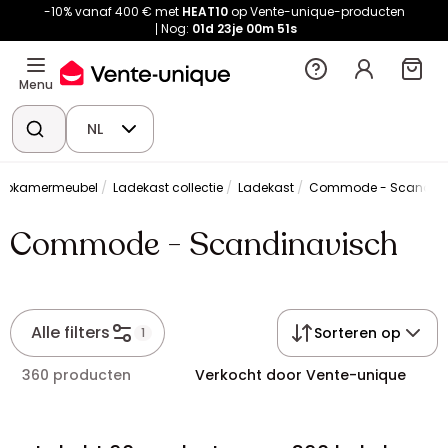
-10% vanaf 400 € met
HEAT10
op Vente-unique-producten
Nog:
01d
23je
00m
51s
Menu
NL
apkamermeubel
Ladekast collectie
Ladekast
Commode - Scandina
Commode - Scandinavisch
Alle filters
Sorteren op
1
360 producten
Verkocht door Vente-unique