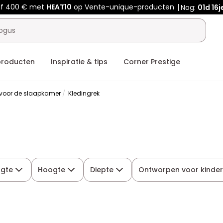
af 400 € met
HEAT10
op Vente-unique-producten
Nog:
01d
16j
producten
Inspiratie & tips
Corner Prestige
 voor de slaapkamer
Kledingrek
ngte
Hoogte
Diepte
Ontworpen voor kinde