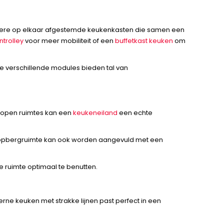
erdere op elkaar afgestemde keukenkasten die samen een
trolley
voor meer mobiliteit of een
buffetkast keuken
om
 De verschillende modules bieden tal van
In open ruimtes kan een
keukeneiland
een echte
De opbergruimte kan ook worden aangevuld met een
 ruimte optimaal te benutten.
erne keuken met strakke lijnen past perfect in een