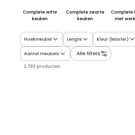
Complete witte
Complete zwarte
Complete 
keuken
keuken
met wer
Hoekmeubel
Lengte
Kleur (Master)
Alle filters
Aantal meubels
2.782 producten