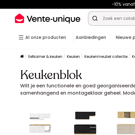
-10% vana
Al onze producten
Aanbiedingen
Nieuwe 
Eetkamer & keuken
Keuken
Keukenmeubel collectie
K
Keukenblok
Wilt je een functionele en goed georganiseerd
samenhangend en montageklaar geheel. Modern,
praktische en esthetische kookervaring te bie