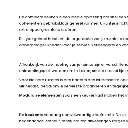
De complete keuken is een ideale oplossing om snel een 
coherent en gebruiksklaar geheel vormen. U kunt je inric
extra opbergruimte te creëren.
Dit type geheel helpt om de organisatie van je ruimte te o
opbergmogelijkheden voor je servies, keukengerei en voorra
Afhankelijk van de indeling van je ruimte zijn er verschil
ontmoetingsplek worden om te koken, snel te eten of tijd 
Voor kleinere ruimtes is een bartafel een interessante 
vitrinekast, ideaal om je servies te organiseren en tegelij
Modulaire elementen
zoals een keukenkast maken het mog
De
keuken
is vandaag een volwaardige leefruimte. De stijl
hedendaags interieur, terwijl houten afwerkingen zorgen vo