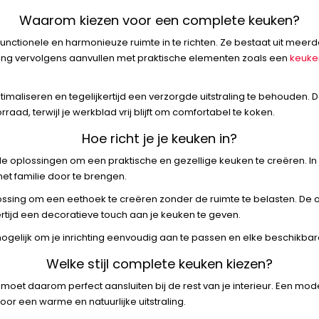
Waarom kiezen voor een complete keuken?
functionele en harmonieuze ruimte in te richten. Ze bestaat uit me
hting vervolgens aanvullen met praktische elementen zoals een
keuken
ptimaliseren en tegelijkertijd een verzorgde uitstraling te behouden.
ad, terwijl je werkblad vrij blijft om comfortabel te koken.
Hoe richt je je keuken in?
lende oplossingen om een praktische en gezellige keuken te creëren. 
met familie door te brengen.
oplossing om een eethoek te creëren zonder de ruimte te belasten. 
kertijd een decoratieve touch aan je keuken te geven.
elijk om je inrichting eenvoudig aan te passen en elke beschikbare
Welke stijl complete keuken kiezen?
 moet daarom perfect aansluiten bij de rest van je interieur. Een mod
or een warme en natuurlijke uitstraling.