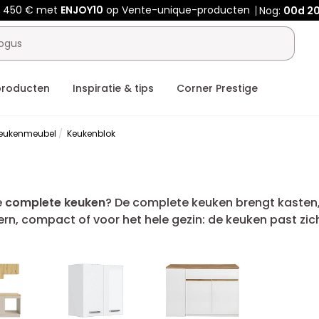
f 450 € met
ENJOY10
op Vente-unique-producten
Nog:
00d
20
producten
Inspiratie & tips
Corner Prestige
eukenmeubel
Keukenblok
e
complete keuken
? De complete keuken brengt kasten
 compact of voor het hele gezin: de keuken past zich 
den.