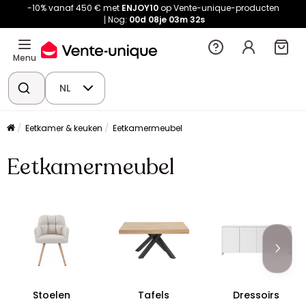
-10% vanaf 450 € met
ENJOY10
op Vente-unique-producten
Nog:
00d
08je
03m
31s
Menu
NL
Eetkamer & keuken
Eetkamermeubel
Eetkamermeubel
Stoelen
Tafels
Dressoirs