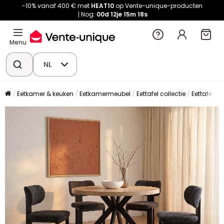
-10% vanaf 400 € met
HEAT10
op Vente-unique-producten
Nog:
00d
12je
15m
18s
Menu
NL
Eetkamer & keuken
Eetkamermeubel
Eettafel collectie
Eettafel