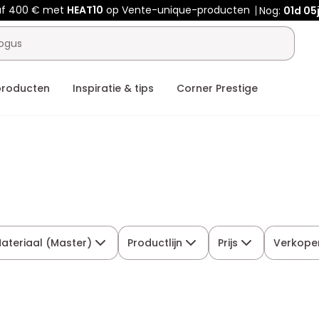
af 400 € met
HEAT10
op Vente-unique-producten
Nog:
01d
05
producten
Inspiratie & tips
Corner Prestige
ateriaal (Master)
Productlijn
Prijs
Verkope