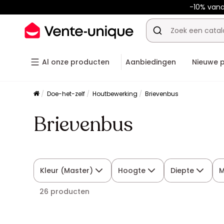
-10% van
Al onze producten
Aanbiedingen
Nieuwe 
Doe-het-zelf
Houtbewerking
Brievenbus
Brievenbus
Kleur (Master)
Hoogte
Diepte
M
26 producten