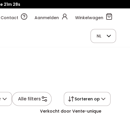
je
21m
27s
Contact
Aanmelden
Winkelwagen
NL
Alle filters
r
Sorteren op
Verkocht door Vente-unique