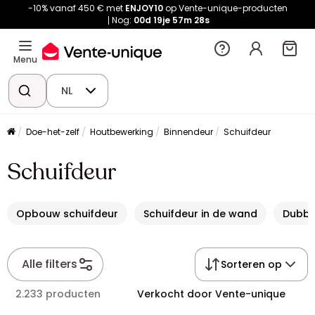
-10% vanaf 450 € met
ENJOY10
op Vente-unique-producten
Nog:
00d
19je
57m
27s
Menu
NL
Doe-het-zelf
Houtbewerking
Binnendeur
Schuifdeur
Schuifdeur
Opbouw schuifdeur
Schuifdeur in de wand
Dubbe
Alle filters
Sorteren op
2.233 producten
Verkocht door Vente-unique