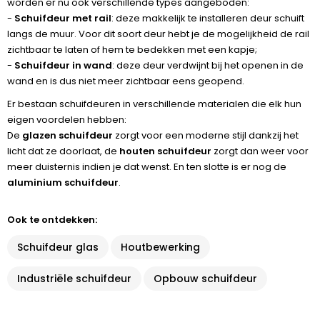
worden er nu ook verschillende types aangeboden:
-
Schuifdeur met rail
: deze makkelijk te installeren deur schuift
langs de muur. Voor dit soort deur hebt je de mogelijkheid de rail
zichtbaar te laten of hem te bedekken met een kapje;
-
Schuifdeur in wand
: deze deur verdwijnt bij het openen in de
wand en is dus niet meer zichtbaar eens geopend.
Er bestaan schuifdeuren in verschillende materialen die elk hun
eigen voordelen hebben:
De
glazen schuifdeur
zorgt voor een moderne stijl dankzij het
licht dat ze doorlaat, de
houten schuifdeur
zorgt dan weer voor
meer duisternis indien je dat wenst. En ten slotte is er nog de
aluminium schuifdeur
.
Ook te ontdekken:
Schuifdeur glas
Houtbewerking
Industriële schuifdeur
Opbouw schuifdeur