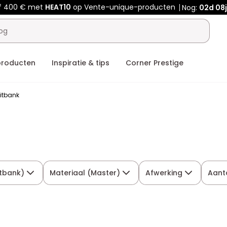
f 400 € met
HEAT10
op Vente-unique-producten
Nog:
02d
08j
producten
Inspiratie & tips
Corner Prestige
zitbank
itbank)
Materiaal (Master)
Afwerking
Aant