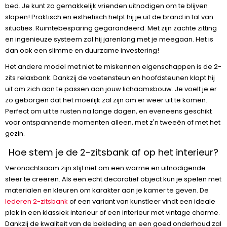
bed. Je kunt zo gemakkelijk vrienden uitnodigen om te blijven
slapen! Praktisch en esthetisch helpt hij je uit de brand in tal van
situaties. Ruimtebesparing gegarandeerd. Met zijn zachte zitting
en ingenieuze systeem zal hij jarenlang met je meegaan. Het is
dan ook een slimme en duurzame investering!
Het andere model met niet te miskennen eigenschappen is de 2-
zits relaxbank. Dankzij de voetensteun en hoofdsteunen klapt hij
uit om zich aan te passen aan jouw lichaamsbouw. Je voelt je er
zo geborgen dat het moeilijk zal zijn om er weer uit te komen.
Perfect om uit te rusten na lange dagen, en eveneens geschikt
voor ontspannende momenten alleen, met z'n tweeën of met het
gezin.
Hoe stem je de 2-zitsbank af op het interieur?
Veronachtsaam zijn stijl niet om een warme en uitnodigende
sfeer te creëren. Als een echt decoratief object kun je spelen met
materialen en kleuren om karakter aan je kamer te geven. De
lederen 2-zitsbank
of een variant van kunstleer vindt een ideale
plek in een klassiek interieur of een interieur met vintage charme.
Dankzij de kwaliteit van de bekleding en een goed onderhoud zal