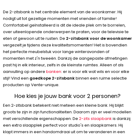
De 2-zitsbank is het centrale element van de woonkamer. Hij
nodigt uit tot gezellige momenten met vrienden of familie!
Comfortabel geïnstalleerd is dit de ideale plek om te borrelen,
over uiteenlopende onderwerpen te praten, voor de televisie te
eten of gewoon uit te rusten. De
2-zitsbank voor de woonkamer
vergezelt je tijdens deze kwaliteitsmomenten! Het is bovendien
het perfecte meubelstuk voor lange winteravonden of
momenten met z'n tweeën. Dankzij de aangepaste afmetingen
past hij in elk interieur, zelfs in de kleinste ruimtes. Alleen of als
aanvulling op andere
banken
: er is voor elk wat wils en voor elke
stijl! Vind een
goedkope 2-zitsbank
binnen een ruime selectie
producten op Vente-unique.
Hoe kies je jouw bank voor 2 personen?
Een 2-zitsbank betekent niet meteen een kleine bank. Hij blijkt
groots te zijn in zijn functionaliteiten. Daarom zijn er veel modellen
met verschillende eigenschappen. De
2-zits slaapbank
is dankzij
een extra slaapplek perfect voor studio's en slaapkamers. Hij
klapt immers in een handomdraai uit om te veranderen in een