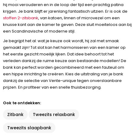
hij mooi verouderen en in de loop der tijd een prachtig patina
krijgen. Je bank blijft er jarenlang fantastisch uitzien. Er is ook de
stoffen 2-zitsbank
, van katoen, linnen of microvezel om een
knusse kant aan de kamer te geven. Deze sluit moeiteloos aan bij
een Scandinavische of moderne stijl.
Je begrijpt het al: wat je keuze ook wordt, hij zal met smaak
gemaakt zijn! Tot slot kan het harmoniseren van een kamer op
het eerste gezicht moeilijk lijken. Dat idee behoort tot het
verleden dankzij de ruime keuze aan bestaande modellen! De
bank kan perfect worden gecombineerd met een fauteuil om
een hippe inrichting te creëren. Kies de uitstraling van je bank
dankzij de selectie van Vente-unique tegen onverslaanbare
prijzen. En profiteer van een snelle thuisbezorging.
Ook te ontdekken:
Zitbank
Tweezits relaxbank
Tweezits slaapbank