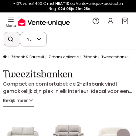
-10% vanaf 400 € met
HEAT10
op Vente-unique-producten
Nog:
02d
08je
21m
28s
Menu
NL
Zitbank & Fauteuil
Zitbank collectie
Zitbank
Tweezitsbanken
Tweezitsbanken
Compact en comfortabel: de
2-zitsbank
vindt
gemakkelijk zijn plek in elk interieur. Ideaal voor een
knusse woonkamer, een studio ou een
Bekijk meer
ontspanningsruimte; hij biedt een aangename
zitplek zonder de kamer te vol te zetten.
Geraffineerd fluweel, zachte stof of moderne lijnen:
vind de 2-zitsbank die past bij jouw stijl en wensen.