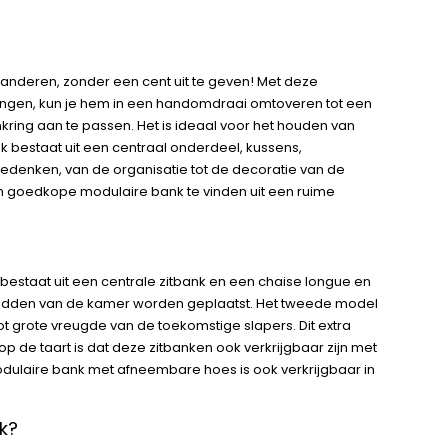
anderen, zonder een cent uit te geven! Met deze
ntvangen, kun je hem in een handomdraai omtoveren tot een
enkring aan te passen. Het is ideaal voor het houden van
k bestaat uit een centraal onderdeel, kussens,
 bedenken, van de organisatie tot de decoratie van de
n goedkope modulaire bank te vinden uit een ruime
 bestaat uit een centrale zitbank en een chaise longue en
et midden van de kamer worden geplaatst. Het tweede model
ot grote vreugde van de toekomstige slapers. Dit extra
p de taart is dat deze zitbanken ook verkrijgbaar zijn met
odulaire bank met afneembare hoes is ook verkrijgbaar in
k?