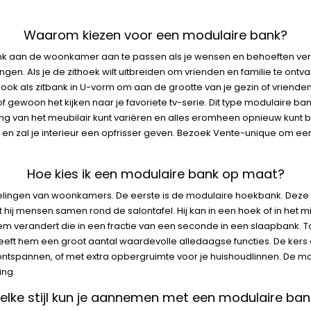
Waarom kiezen voor een modulaire bank?
ank aan de woonkamer aan te passen als je wensen en behoeften ver
ingen. Als je de zithoek wilt uitbreiden om vrienden en familie te o
en ook als zitbank in U-vorm om aan de grootte van je gezin of vriend
 gewoon het kijken naar je favoriete tv-serie. Dit type modulaire ban
ling van het meubilair kunt variëren en alles eromheen opnieuw kunt
n zal je interieur een opfrisser geven. Bezoek Vente-unique om ee
Hoe kies ik een modulaire bank op maat?
 indelingen van woonkamers. De eerste is de modulaire hoekbank. Deze
gt hij mensen samen rond de salontafel. Hij kan in een hoek of in h
eem verandert die in een fractie van een seconde in een slaapbank. T
geeft hem een groot aantal waardevolle alledaagse functies. De kers o
ontspannen, of met extra opbergruimte voor je huishoudlinnen. De m
ing.
elke stijl kun je aannemen met een modulaire ban