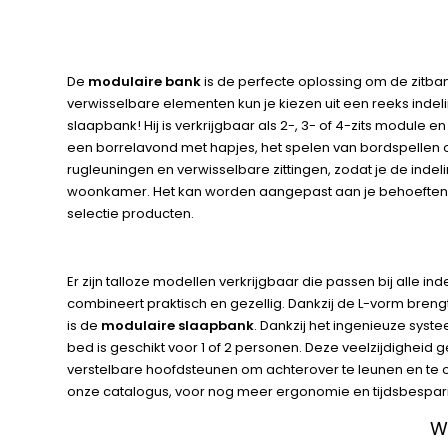
De
modulaire bank
is de perfecte oplossing om de zitb
verwisselbare elementen kun je kiezen uit een reeks indel
slaapbank! Hij is verkrijgbaar als 2-, 3- of 4-zits module 
een borrelavond met hapjes, het spelen van bordspellen of
rugleuningen en verwisselbare zittingen, zodat je de inde
woonkamer. Het kan worden aangepast aan je behoeften e
selectie producten.
Er zijn talloze modellen verkrijgbaar die passen bij alle
combineert praktisch en gezellig. Dankzij de L-vorm bren
is de
modulaire slaapbank
. Dankzij het ingenieuze syst
bed is geschikt voor 1 of 2 personen. Deze veelzijdigheid 
verstelbare hoofdsteunen om achterover te leunen en te 
onze catalogus, voor nog meer ergonomie en tijdsbespar
W