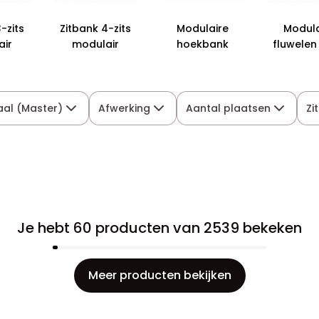
-zits
Zitbank 4-zits
Modulaire
Modula
air
modulair
hoekbank
fluwelen
aal (Master)
Afwerking
Aantal plaatsen
Zi
Je hebt 60 producten van 2539 bekeken
Meer producten bekijken