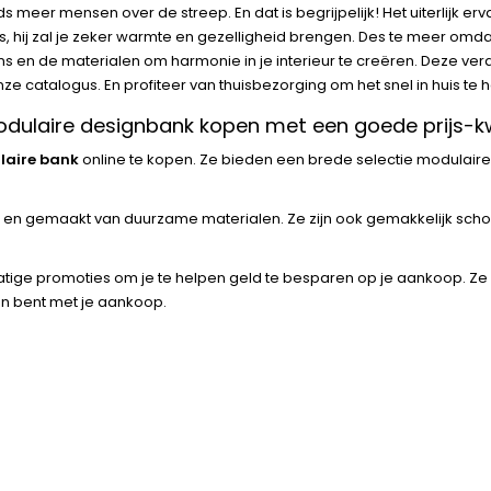
eds meer mensen over de streep. En dat is begrijpelijk! Het uiterlijk e
s, hij zal je zeker warmte en gezelligheid brengen. Des te meer omdat 
ns en de materialen om harmonie in je interieur te creëren. Deze ver
nze catalogus. En profiteer van thuisbezorging om het snel in huis te
odulaire designbank kopen met een goede prijs-kw
aire bank
online te kopen. Ze bieden een brede selectie modulair
it en gemaakt van duurzame materialen. Ze zijn ook gemakkelijk sch
tige promoties om je te helpen geld te besparen op je aankoop. Ze 
en bent met je aankoop.