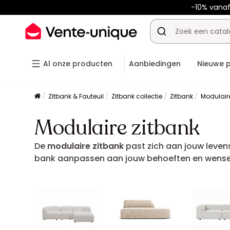
-10% vana
Al onze producten
Aanbiedingen
Nieuwe 
Zitbank & Fauteuil
Zitbank collectie
Zitbank
Modulair
Modulaire zitbank
De
modulaire zitbank
past zich aan jouw levenss
bank aanpassen aan jouw behoeften en wensen.
die perfect in jouw interieur past.