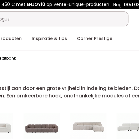
f 450 € met
ENJOY10
op Vente-unique-producten
Nog:
00d
03
producten
Inspiratie & tips
Corner Prestige
e zitbank
tijl aan door een grote vrijheid in indeling te bieden. 
 Een omkeerbare hoek, onafhankelijke modules of een