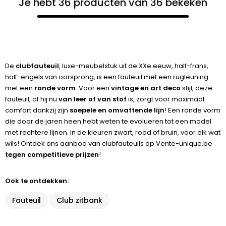
Je hebt 36 producten van 36 bekeken
De
clubfauteuil
, luxe-meubelstuk uit de XXe eeuw, half-frans,
half-engels van oorsprong, is een fauteuil met een rugleuning
met een
ronde vorm
. Voor een
vintage en art deco
stijl, deze
fauteuil, of hij nu
van leer of van stof
is, zorgt voor maximaal
comfort dankzij zijn
soepele en omvattende lijn
! Een ronde vorm
die door de jaren heen hebt weten te evolueren tot een model
met rechtere lijnen. In de kleuren zwart, rood of bruin, voor elk wat
wils! Ontdek ons aanbod van clubfauteuils op Vente-unique.be
tegen competitieve prijzen
!
Ook te ontdekken:
Fauteuil
Club zitbank