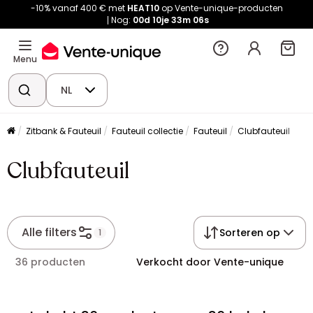
-10% vanaf 400 € met
HEAT10
op Vente-unique-producten
Nog:
00d
10je
33m
06s
Menu
NL
Zitbank & Fauteuil
Fauteuil collectie
Fauteuil
Clubfauteuil
Clubfauteuil
Alle filters
Sorteren op
1
36 producten
Verkocht door Vente-unique