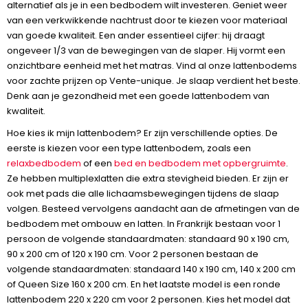
alternatief als je in een bedbodem wilt investeren. Geniet weer
van een verkwikkende nachtrust door te kiezen voor materiaal
van goede kwaliteit. Een ander essentieel cijfer: hij draagt
ongeveer 1/3 van de bewegingen van de slaper. Hij vormt een
onzichtbare eenheid met het matras. Vind al onze lattenbodems
voor zachte prijzen op Vente-unique. Je slaap verdient het beste.
Denk aan je gezondheid met een goede lattenbodem van
kwaliteit.
Hoe kies ik mijn lattenbodem? Er zijn verschillende opties. De
eerste is kiezen voor een type lattenbodem, zoals een
relaxbedbodem
of een
bed en bedbodem met opbergruimte
.
Ze hebben multiplexlatten die extra stevigheid bieden. Er zijn er
ook met pads die alle lichaamsbewegingen tijdens de slaap
volgen. Besteed vervolgens aandacht aan de afmetingen van de
bedbodem met ombouw en latten. In Frankrijk bestaan voor 1
persoon de volgende standaardmaten: standaard 90 x 190 cm,
90 x 200 cm of 120 x 190 cm. Voor 2 personen bestaan de
volgende standaardmaten: standaard 140 x 190 cm, 140 x 200 cm
of Queen Size 160 x 200 cm. En het laatste model is een ronde
lattenbodem 220 x 220 cm voor 2 personen. Kies het model dat