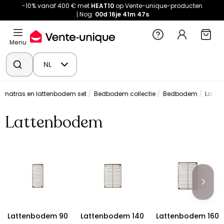
-10% vanaf 400 € met
HEAT10
op Vente-unique-producten
Nog:
00d
16je
41m
46s
Menu
NL
 matras en lattenbodem set
Bedbodem collectie
Bedbodem
Latte
Lattenbodem
Lattenbodem 90
Lattenbodem 140
Lattenbodem 160