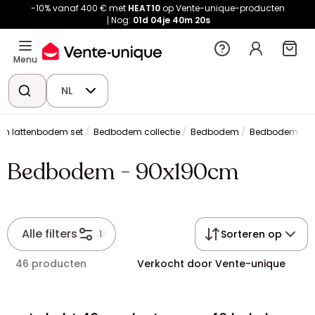
-10% vanaf 400 € met
HEAT10
op Vente-unique-producten
Nog:
01d
04je
40m
19s
Menu
NL
en lattenbodem set
Bedbodem collectie
Bedbodem
Bedbodem - 9
Bedbodem - 90x190cm
Alle filters
Sorteren op
1
46 producten
Verkocht door Vente-unique