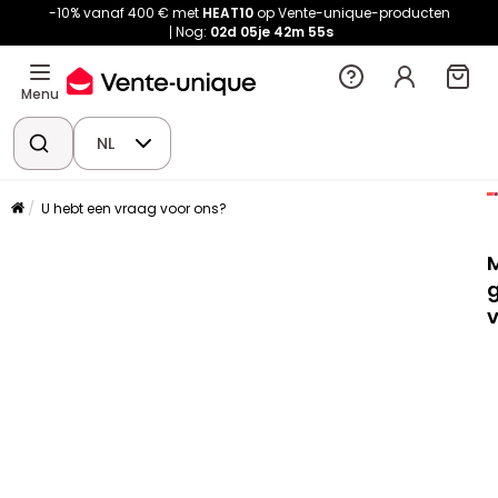
-10% vanaf 400 € met
HEAT10
op Vente-unique-producten
Nog:
02d
05je
42m
54s
Menu
NL
U hebt een vraag voor ons?
g