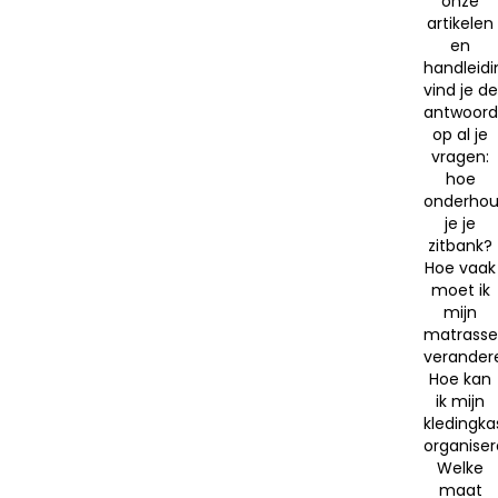
onze
artikelen
en
handleid
vind je de
antwoor
op al je
vragen:
hoe
onderho
je je
zitbank?
Hoe vaak
moet ik
mijn
matrass
verander
Hoe kan
ik mijn
kledingka
organise
Welke
maat