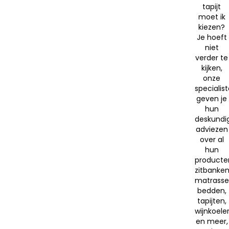
tapijt
moet ik
kiezen?
Je hoeft
niet
verder te
kijken,
onze
specialis
geven je
hun
deskundi
adviezen
over al
hun
producte
zitbanken
matrasse
bedden,
tapijten,
wijnkoele
en meer,