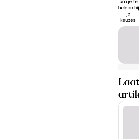
om je te
helpen bij
je
keuzes!
Laat
arti