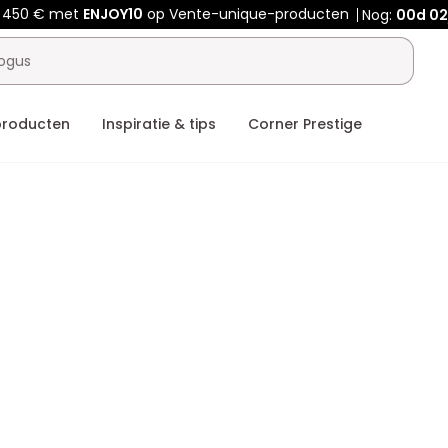
f 450 € met
ENJOY10
op Vente-unique-producten
Nog:
00d
02
producten
Inspiratie & tips
Corner Prestige