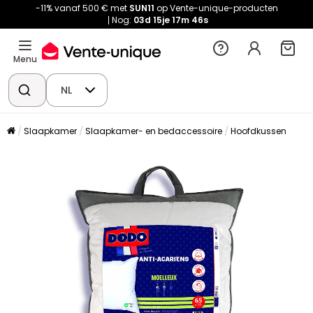
-11% vanaf 500 € met
SUN11
op Vente-unique-producten
Nog:
03d
15je
17m
46s
Menu
NL
Slaapkamer
Slaapkamer- en bedaccessoire
Hoofdkussen