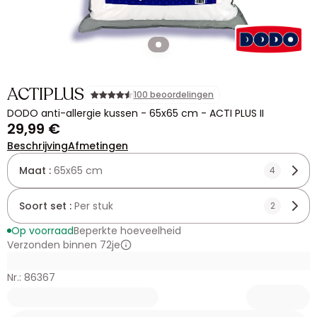
ACTIPLUS
100 beoordelingen
DODO anti-allergie kussen - 65x65 cm - ACTI PLUS II
29,99 €
Beschrijving
Afmetingen
Maat :
65x65 cm
4
Soort set :
Per stuk
2
Op voorraad
Beperkte hoeveelheid
Verzonden binnen 72je
Nr.: 86367