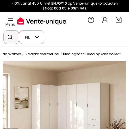
-10% vanaf 450 € met
ENJOY10
op Vente-unique-producten
Nog:
00d
05je
09m
44s
Menu
NL
Slaapkamer
Slaapkamermeubel
Kledingkast
Kledingkast collectie
K