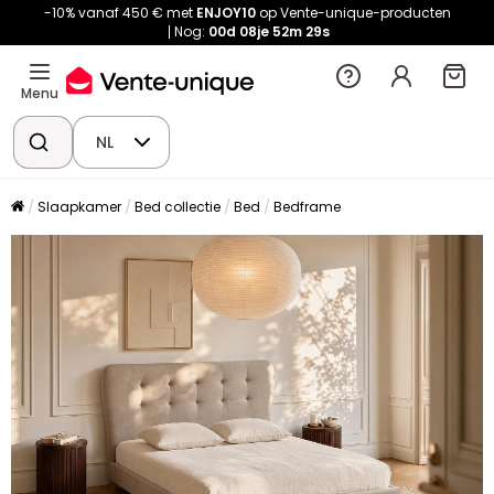
-10% vanaf 450 € met
ENJOY10
op Vente-unique-producten
Nog:
00d
08je
52m
28s
Menu
NL
Slaapkamer
Bed collectie
Bed
Bedframe