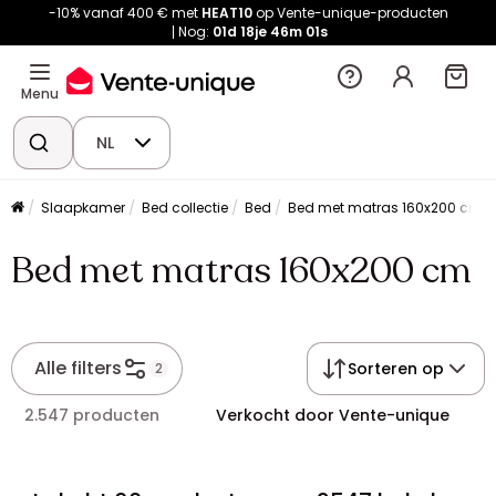
-10% vanaf 400 € met
HEAT10
op Vente-unique-producten
Nog:
01d
18je
46m
00s
Menu
NL
Slaapkamer
Bed collectie
Bed
Bed met matras 160x200 cm
Bed met matras 160x200 cm
Alle filters
Sorteren op
2
2.547 producten
Verkocht door Vente-unique