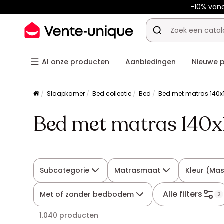
-10% van
Al onze producten
Aanbiedingen
Nieuwe 
Slaapkamer
Bed collectie
Bed
Bed met matras 140
Bed met matras 140
Subcategorie
Matrasmaat
Kleur (Mas
Alle filters
Met of zonder bedbodem
2
1.040 producten