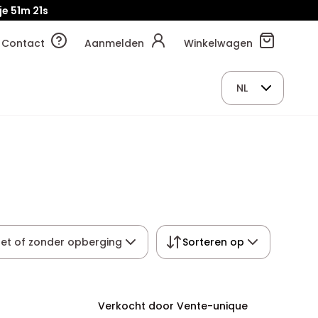
je
51m
20s
Contact
Aanmelden
Winkelwagen
NL
et of zonder opberging
Sorteren op
Verkocht door Vente-unique