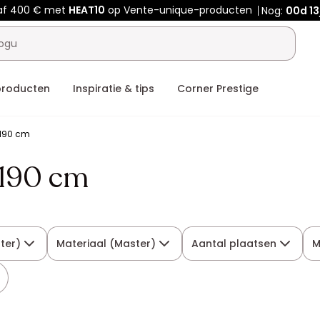
af 400 € met
HEAT10
op Vente-unique-producten
Nog:
00d
13
producten
Inspiratie & tips
Corner Prestige
x190 cm
x190 cm
ter)
Materiaal (Master)
Aantal plaatsen
M