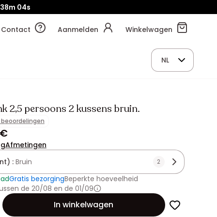
38m
02s
Contact
Aanmelden
Winkelwagen
NL
k 2,5 persoons 2 kussens bruin.
1 beoordelingen
 €
ng
Afmetingen
nt) :
Bruin
2
aad
Gratis bezorging
Beperkte hoeveelheid
ussen de 20/08 en de 01/09
id
In winkelwagen