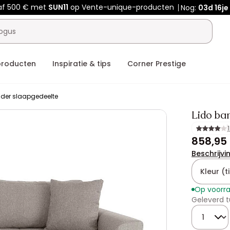
naf 500 € met
SUN11
op Vente-unique-producten
Nog:
03d
16je
producten
Inspiratie & tips
Corner Prestige
nder slaapgedeelte
Lido ban
858,95
Beschrijvi
Kleur (ti
Op voorr
Geleverd t
Hoeveelhe