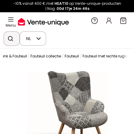
-10% vanaf 400 € met
HEAT10
op Vente-unique-producten
Nog:
00d
17je
24m
44s
Menu
NL
bank & Fauteuil
Fauteuil collectie
Fauteuil
Fauteuil met rechte rugleun