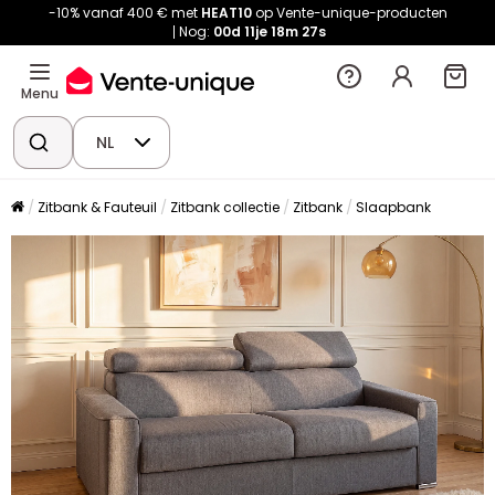
-10% vanaf 400 € met
HEAT10
op Vente-unique-producten
Nog:
00d
11je
18m
27s
Menu
NL
Zitbank & Fauteuil
Zitbank collectie
Zitbank
Slaapbank