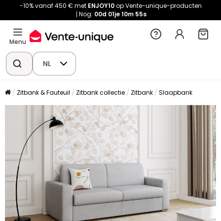
-10% vanaf 450 € met
ENJOY10
op Vente-unique-producten
Nog:
00d
01je
10m
54s
Menu
NL
Zitbank & Fauteuil
Zitbank collectie
Zitbank
Slaapbank