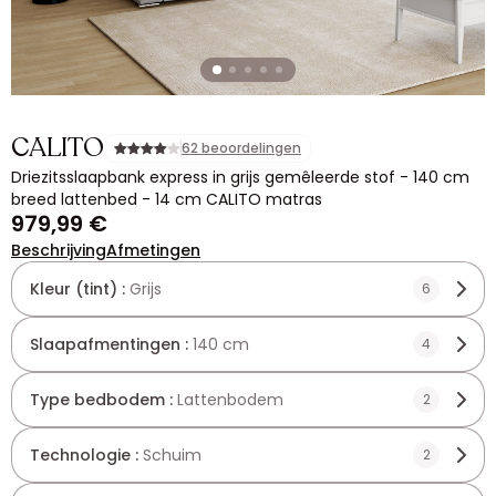
CALITO
62 beoordelingen
Driezitsslaapbank express in grijs gemêleerde stof - 140 cm
breed lattenbed - 14 cm CALITO matras
979,99 €
Beschrijving
Afmetingen
Kleur (tint) :
Grijs
6
Slaapafmentingen :
140 cm
4
Type bedbodem :
Lattenbodem
2
Technologie :
Schuim
2