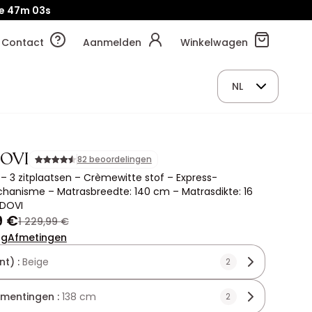
je
47m
01s
Contact
Aanmelden
Winkelwagen
NL
OVI
82 beoordelingen
– 3 zitplaatsen – Crèmewitte stof – Express-
hanisme – Matrasbreedte: 140 cm – Matrasdikte: 16
DOVI
9 €
1 229,99 €
ng
Afmetingen
nt) :
Beige
2
mentingen :
138 cm
2