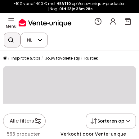
-10% vanaf 400 € met
HEAT10
op Vente-unique-producten
Nog:
01d
23je
38m
28s
Menu
NL
Inspiratie & tips
Jouw favoriete stijl
Rustiek
Alle filters
Sorteren op
596 producten
Verkocht door Vente-unique