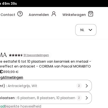
e
49m
37s
Contact
Aanmelden
Winkelwagen
NL
MA
91 beoordelingen
e eettafel 6 tot 10 plaatsen van keramiek en metaal -
reffect en antraciet - COREMA van Pascal MORABITO
 €
899,99 €
ng
Afmetingen
nt) :
Antracietgrijs, Wit
2
plaatsen :
6 plaatsen, 8 plaatsen, 10 plaatsen
2
aad
Beperkte hoeveelheid