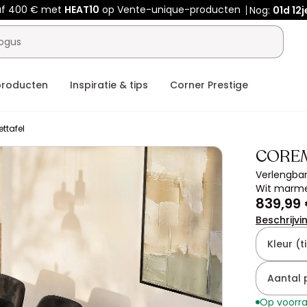
af 400 € met
HEAT10
op Vente-unique-producten
Nog:
01d
12j
producten
Inspiratie & tips
Corner Prestige
ettafel
CORE
Verlengbar
Wit marme
839,99
Beschrijvi
Kleur (ti
Aantal 
Op voorr