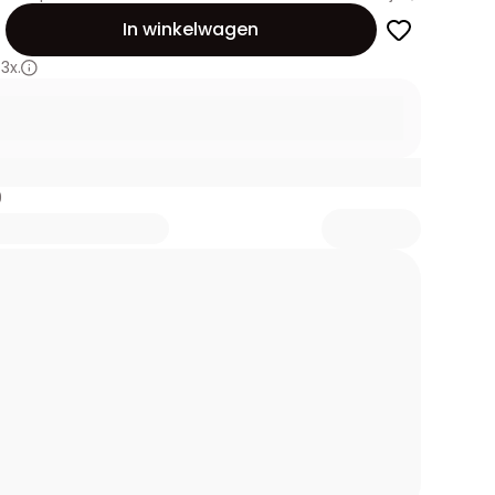
id
In winkelwagen
3x.
9