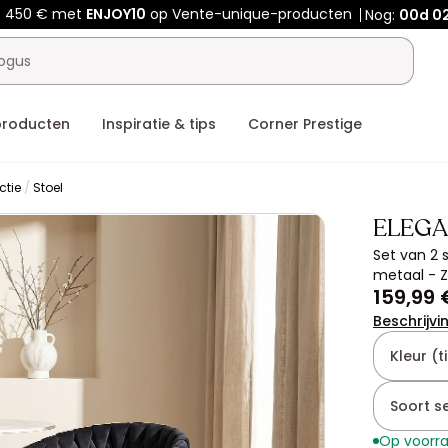
f 450 € met
ENJOY10
op Vente-unique-producten
Nog:
00d
02
producten
Inspiratie & tips
Corner Prestige
ctie
Stoel
ELEG
Set van 2 
metaal - 
159,99 
Beschrijvi
Kleur (ti
Soort se
Op voorr