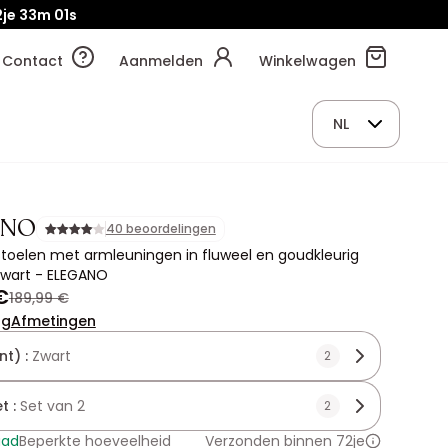
je
32m
59s
Contact
Aanmelden
Winkelwagen
NL
ANO
40 beoordelingen
stoelen met armleuningen in fluweel en goudkleurig
Zwart - ELEGANO
€
189,99 €
ng
Afmetingen
nt) :
Zwart
2
t :
Set van 2
2
aad
Beperkte hoeveelheid
Verzonden binnen 72je