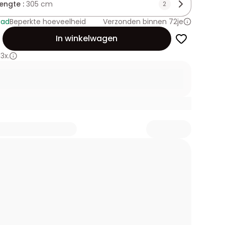
lengte :
305 cm
2
aad
Beperkte hoeveelheid
Verzonden binnen 72je
id
In winkelwagen
3x.