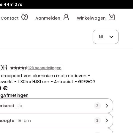
je
44m
25s
Contact
Aanmelden
Winkelwagen
NL
OR
128 beoordelingen
e draaipoort van aluminium met motieven -
werkt - L.305 x H.181 cm - Antraciet - GREGOR
9 €
ng
Afmetingen
riseed :
Ja
2
hoogte :
181 cm
2