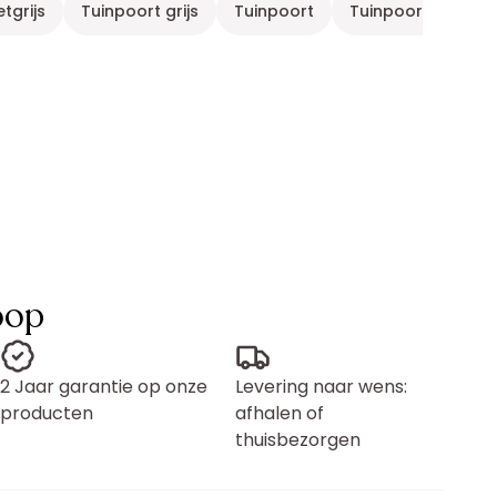
tgrijs
Tuinpoort grijs
Tuinpoort
Tuinpoort metaal
oop
2 Jaar garantie op onze
Levering naar wens:
producten
afhalen of
thuisbezorgen