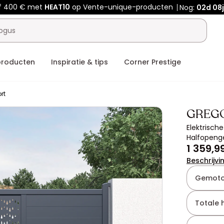
f 400 € met
HEAT10
op Vente-unique-producten
Nog:
02d
08
producten
Inspiratie & tips
Corner Prestige
rt
GREG
Elektrisch
Halfopenge
1 359,9
Beschrijvi
Gemoto
Totale 