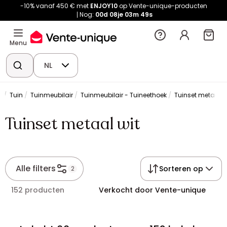
-10% vanaf 450 € met
ENJOY10
op Vente-unique-producten
Nog:
00d
08je
03m
48s
Menu
NL
Tuin
Tuinmeubilair
Tuinmeubilair - Tuineethoek
Tuinset metaal w
Tuinset metaal wit
Alle filters
Sorteren op
2
152 producten
Verkocht door Vente-unique