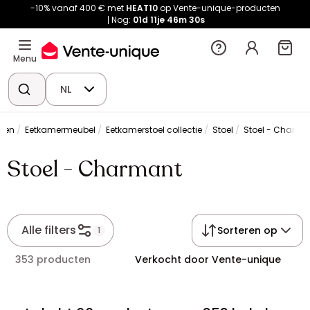
-10% vanaf 400 € met
HEAT10
op Vente-unique-producten
Nog:
01d
11je
46m
29s
Menu
NL
uken
Eetkamermeubel
Eetkamerstoel collectie
Stoel
Stoel - Charma
Stoel - Charmant
Alle filters
Sorteren op
1
353 producten
Verkocht door Vente-unique