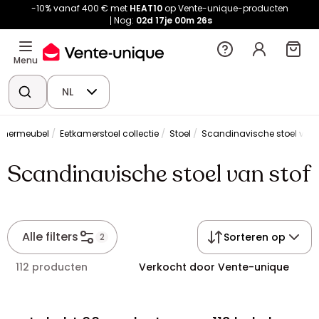
-10% vanaf 400 € met
HEAT10
op Vente-unique-producten
Nog:
02d
17je
00m
25s
Menu
NL
amermeubel
Eetkamerstoel collectie
Stoel
Scandinavische stoel van 
Scandinavische stoel van stof
Alle filters
Sorteren op
2
112 producten
Verkocht door Vente-unique