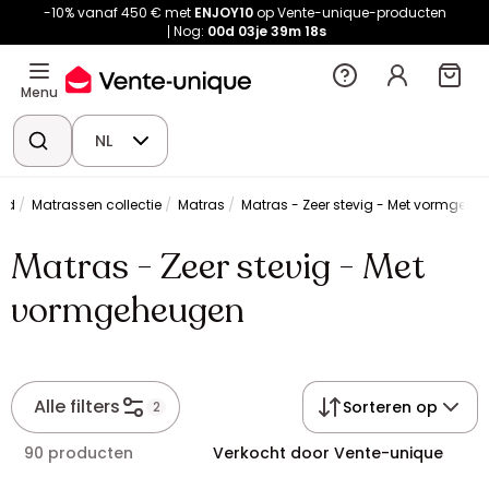
-10% vanaf 450 € met
ENJOY10
op Vente-unique-producten
Nog:
00d
03je
39m
18s
Menu
NL
ed
Matrassen collectie
Matras
Matras - Zeer stevig - Met vormgeh
Matras - Zeer stevig - Met
vormgeheugen
Alle filters
Sorteren op
2
90 producten
Verkocht door Vente-unique