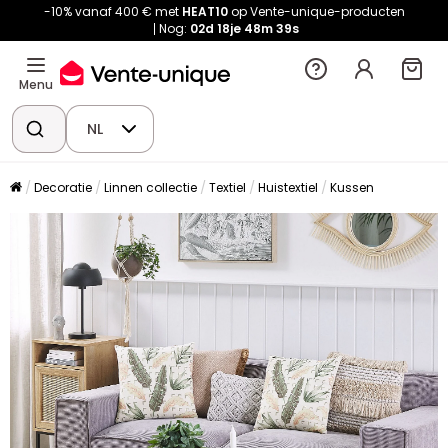
-10% vanaf 400 € met
HEAT10
op Vente-unique-producten
Nog:
02d
18je
48m
38s
Menu
NL
Decoratie
Linnen collectie
Textiel
Huistextiel
Kussen